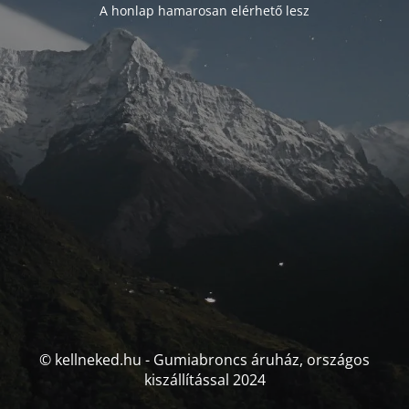
A honlap hamarosan elérhető lesz
© kellneked.hu - Gumiabroncs áruház, országos
kiszállítással 2024