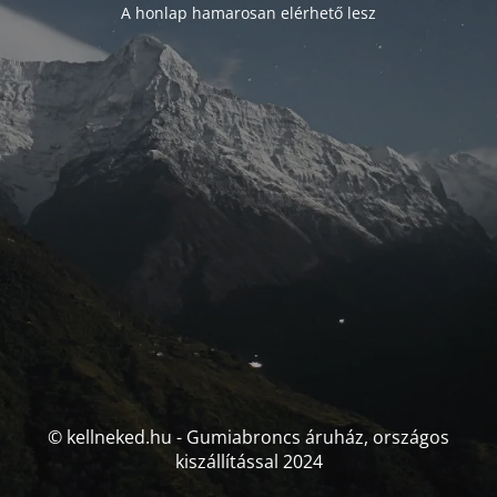
A honlap hamarosan elérhető lesz
© kellneked.hu - Gumiabroncs áruház, országos
kiszállítással 2024