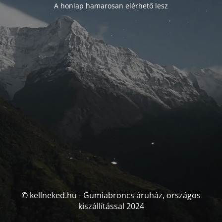
A honlap hamarosan elérhető lesz
© kellneked.hu - Gumiabroncs áruház, országos
kiszállítással 2024