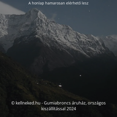
A honlap hamarosan elérhető lesz
© kellneked.hu - Gumiabroncs áruház, országos
kiszállítással 2024