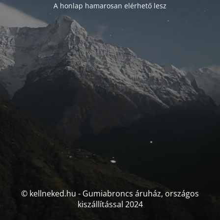
A honlap hamarosan elérhető lesz
© kellneked.hu - Gumiabroncs áruház, országos
kiszállítással 2024