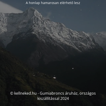
A honlap hamarosan elérhető lesz
© kellneked.hu - Gumiabroncs áruház, országos
kiszállítással 2024