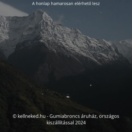
A honlap hamarosan elérhető lesz
© kellneked.hu - Gumiabroncs áruház, országos
kiszállítással 2024