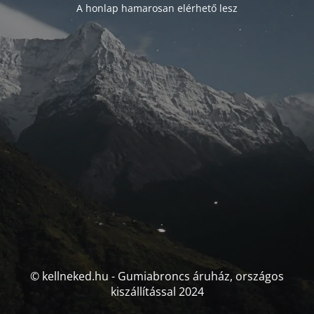
A honlap hamarosan elérhető lesz
© kellneked.hu - Gumiabroncs áruház, országos
kiszállítással 2024